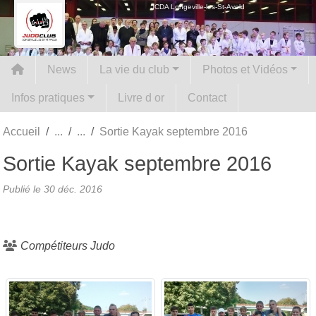
Panneau de gestion des cookies
JCDA Longeville-les-St-Avold
News
La vie du club
Photos et Vidéos
Infos pratiques
Livre d or
Contact
Accueil
Sortie Kayak septembre 2016
Sortie Kayak septembre 2016
Publié le
30 déc. 2016
Compétiteurs Judo