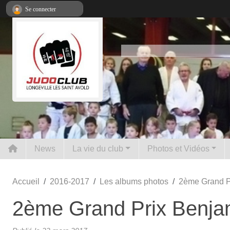
Panneau de gestion des cookies
Se connecter
News
La vie du club
Photos et Vidéos
Accueil
2016-2017
Les albums photos
2ème Grand P
2ème Grand Prix Benja