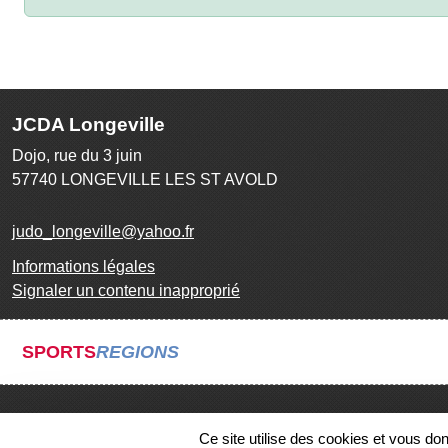
JCDA Longeville
Dojo, rue du 3 juin
57740
LONGEVILLE LES ST AVOLD
judo_longeville@yahoo.fr
Informations légales
Signaler un contenu inapproprié
SPORTS
REGIONS
Ce site utilise des cookies et vous do