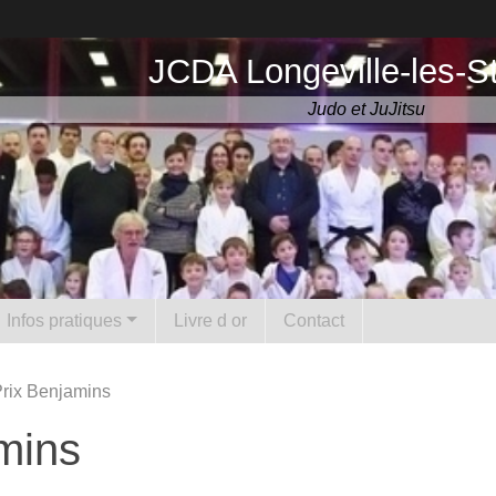
JCDA Longeville-les-S
Judo et JuJitsu
Infos pratiques
Livre d or
Contact
rix Benjamins
mins