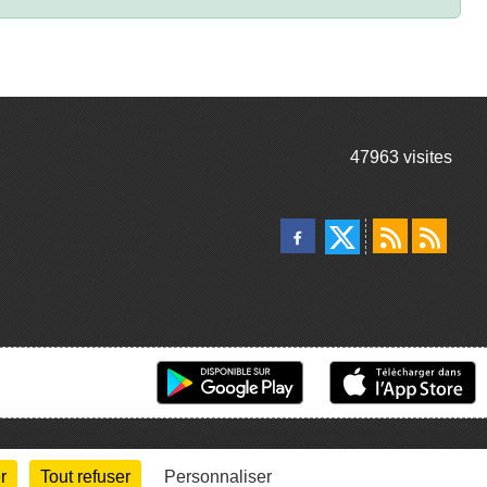
47963
visites
r
Tout refuser
Personnaliser