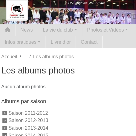
Panneau de gestion des cookies
JCDA Longeville-les-St-Avold
News
La vie du club
Photos et Vidéos
Infos pratiques
Livre d or
Contact
Accueil
Les albums photos
Les albums photos
Aucun album photos
Albums par saison
Saison 2011-2012
Saison 2012-2013
Saison 2013-2014
Saison 2014-2015