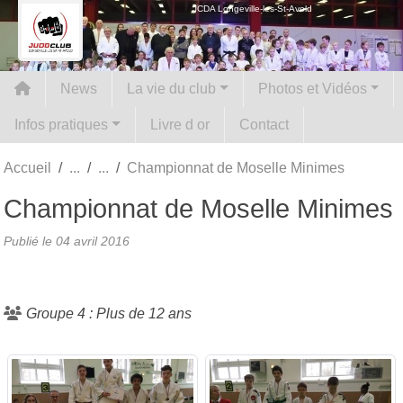
Panneau de gestion des cookies
JCDA Longeville-les-St-Avold
News
La vie du club
Photos et Vidéos
Infos pratiques
Livre d or
Contact
Accueil
Championnat de Moselle Minimes
Championnat de Moselle Minimes
Publié le
04 avril 2016
Groupe 4 : Plus de 12 ans