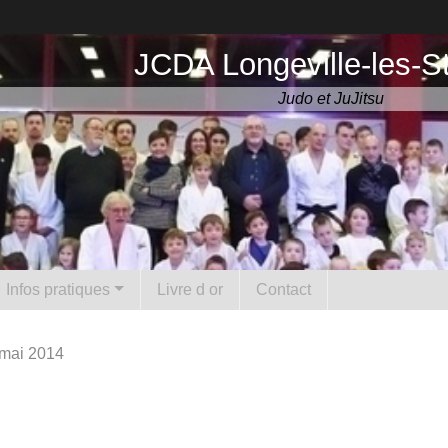
JCDA Longeville-les-S
Judo et JuJitsu
Infos pratiques
Livre d or
Contact
mai 2014